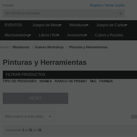
Invitado
Registro
/
Iniciar sesión
MI CESTA
0
artículos
EVENTOS
Juegos de Mesa
Miniaturas
Juegos de Cartas
Merchandising
Libros / Rol
Accesorios
Cubos y Puzzles
Home
Miniaturas
Games Workshop
Pinturas y Herramientas
Pinturas y Herramientas
FILTRAR PRODUCTOS
TIPO DE PRODUCTO
MARCA
RANGO DE PRECIO
TAG
FAMILIA
mostrando
1
al
31
de
31