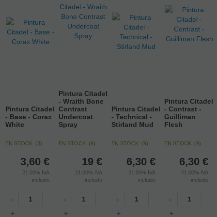
Pintura Citadel
- Wraith Bone
Pintura Citadel
Pintura Citadel
Contrast
Pintura Citadel
- Contrast -
- Base - Corax
Undercoat
- Technical -
Guilliman
White
Spray
Stirland Mud
Flesh
EN STOCK
(
3
)
EN STOCK
(
9
)
EN STOCK
(
9
)
EN STOCK
(
9
)
3,60
€
19
€
6,30
€
6,30
€
21.00%
IVA
21.00%
IVA
21.00%
IVA
21.00%
IVA
incluido
incluido
incluido
incluido
-
-
-
-
+
+
+
+