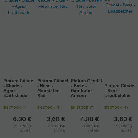
Pintura Citadel
Pintura Citadel
Pintura Citadel
- Shade -
- Base -
- Base -
Pintura Citadel
Agrax
Mephiston
Retributor
- Base -
Earthshade
Red
Armour
Leadbelcher
EN STOCK
(
4
)
EN STOCK
(
6
)
EN STOCK
(
7
)
EN STOCK
(
8
)
6,30
€
3,60
€
4,80
€
3,60
€
21.00%
IVA
21.00%
IVA
21.00%
IVA
21.00%
IVA
incluido
incluido
incluido
incluido