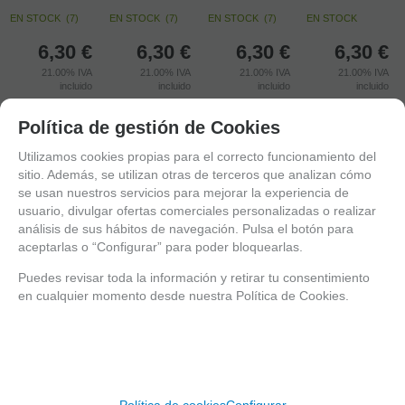
EN STOCK
(
7
)
EN STOCK
(
7
)
EN STOCK
(
7
)
EN STOCK
6,30
€
6,30
€
6,30
€
6,30
€
21.00%
IVA
21.00%
IVA
21.00%
IVA
21.00%
IVA
incluido
incluido
incluido
incluido
-
-
-
-
Política de gestión de Cookies
+
+
+
+
Utilizamos cookies propias para el correcto funcionamiento del
sitio. Además, se utilizan otras de terceros que analizan cómo
AÑADIR A
AÑADIR A
AÑADIR A
AÑADIR A
se usan nuestros servicios para mejorar la experiencia de
CESTA
CESTA
CESTA
CESTA
usuario, divulgar ofertas comerciales personalizadas o realizar
análisis de sus hábitos de navegación. Pulsa el botón para
aceptarlas o “Configurar” para poder bloquearlas.
Puedes revisar toda la información y retirar tu consentimiento
en cualquier momento desde nuestra Política de Cookies.
Política de cookies
Configurar