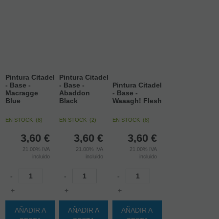
Pintura Citadel
Pintura Citadel
- Base -
- Base -
Pintura Citadel
Macragge
Abaddon
- Base -
Blue
Black
Waaagh! Flesh
EN STOCK
(
8
)
EN STOCK
(
2
)
EN STOCK
(
8
)
3,60
€
3,60
€
3,60
€
21.00%
IVA
21.00%
IVA
21.00%
IVA
incluido
incluido
incluido
-
-
-
+
+
+
AÑADIR A
AÑADIR A
AÑADIR A