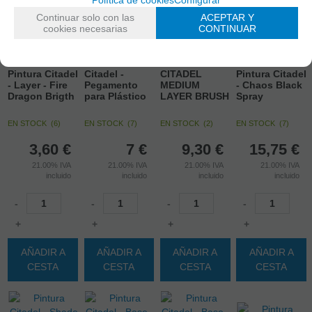
Continuar solo con las
ACEPTAR Y
cookies necesarias
CONTINUAR
Pintura Citadel
Citadel -
CITADEL
Pintura Citadel
- Layer - Fire
Pegamento
MEDIUM
- Chaos Black
Dragon Brigth
para Plástico
LAYER BRUSH
Spray
EN STOCK
(
6
)
EN STOCK
(
7
)
EN STOCK
(
2
)
EN STOCK
(
7
)
3,60
€
7
€
9,30
€
15,75
€
21.00%
IVA
21.00%
IVA
21.00%
IVA
21.00%
IVA
incluido
incluido
incluido
incluido
-
-
-
-
+
+
+
+
AÑADIR A
AÑADIR A
AÑADIR A
AÑADIR A
CESTA
CESTA
CESTA
CESTA