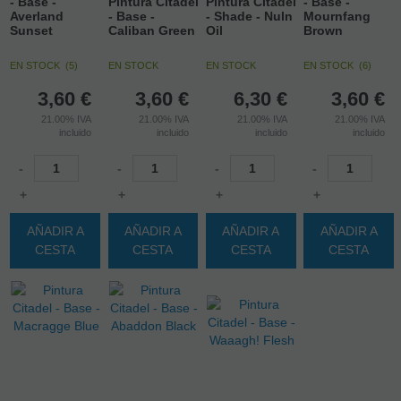
- Base -
Pintura Citadel
Pintura Citadel
- Base -
Averland
- Base -
- Shade - Nuln
Mournfang
Sunset
Caliban Green
Oil
Brown
EN STOCK
(
5
)
EN STOCK
EN STOCK
EN STOCK
(
6
)
3,60
€
3,60
€
6,30
€
3,60
€
21.00%
IVA
21.00%
IVA
21.00%
IVA
21.00%
IVA
incluido
incluido
incluido
incluido
-
-
-
-
+
+
+
+
AÑADIR A
AÑADIR A
AÑADIR A
AÑADIR A
CESTA
CESTA
CESTA
CESTA