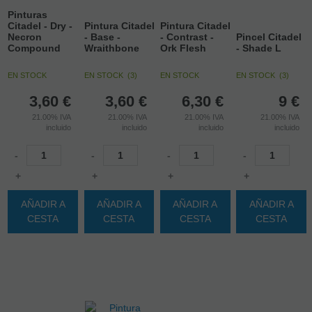
Pinturas
Citadel - Dry -
Pintura Citadel
Pintura Citadel
Necron
- Base -
- Contrast -
Pincel Citadel
Compound
Wraithbone
Ork Flesh
- Shade L
EN STOCK
EN STOCK
(
3
)
EN STOCK
EN STOCK
(
3
)
3,60
€
3,60
€
6,30
€
9
€
21.00%
IVA
21.00%
IVA
21.00%
IVA
21.00%
IVA
incluido
incluido
incluido
incluido
-
-
-
-
+
+
+
+
AÑADIR A
AÑADIR A
AÑADIR A
AÑADIR A
CESTA
CESTA
CESTA
CESTA