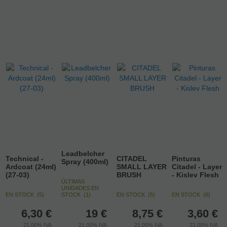
Leadbelcher
Technical -
CITADEL
Pinturas
Spray (400ml)
Ardcoat (24ml)
SMALL LAYER
Citadel - Layer
(27-03)
BRUSH
- Kislev Flesh
ÚLTIMAS
UNIDADES EN
EN STOCK
(
5
)
STOCK
(
1
)
EN STOCK
(
5
)
EN STOCK
(
6
)
6,30
€
19
€
8,75
€
3,60
€
21.00%
IVA
21.00%
IVA
21.00%
IVA
21.00%
IVA