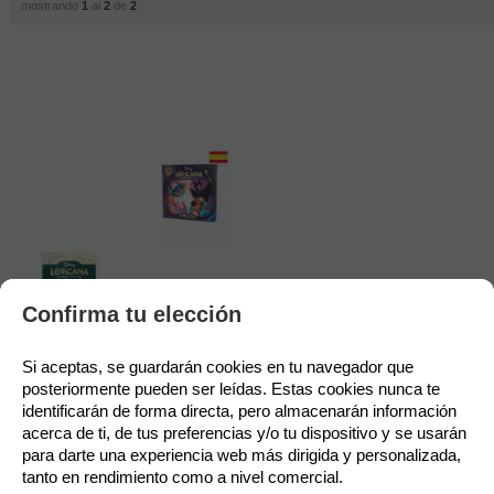
mostrando
1
al
2
de
2
Política de gestión de Cookies
Confirma tu elección
-20%
Utilizamos cookies propias para el correcto funcionamiento del
Si aceptas, se guardarán cookies en tu navegador que 
sitio. Además, se utilizan otras de terceros que analizan cómo
Disney
posteriormente pueden ser leídas. Estas cookies nunca te 
se usan nuestros servicios para mejorar la experiencia de
Lorcana TCG -
identificarán de forma directa, pero almacenarán información 
usuario, divulgar ofertas comerciales personalizadas o realizar
Preludio
acerca de ti, de tus preferencias y/o tu dispositivo y se usarán 
análisis de sus hábitos de navegación. Pulsa el botón para
(español)
para darte una experiencia web más dirigida y personalizada, 
aceptarlas o “Configurar” para poder bloquearlas.
Lorcana -
tanto en rendimiento como a nivel comercial.
ÚLTIMAS
Paquetes de