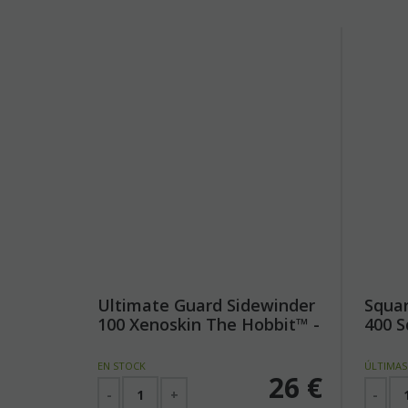
Ultimate Guard Sidewinder
Squar
100 Xenoskin The Hobbit™ -
400 S
Thrór's Map
Opti
EN STOCK
ÚLTIMAS
26
€
-
+
-