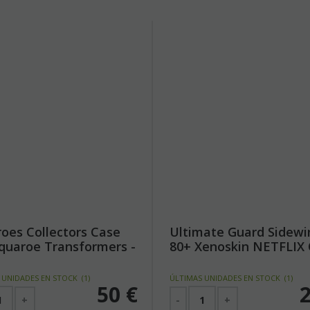
oes Collectors Case
Ultimate Guard Sidewi
quaroe Transformers -
80+ Xenoskin NETFLIX
mus Prime Truck
PIECE - Luffy
 UNIDADES EN STOCK
(
1
)
ÚLTIMAS UNIDADES EN STOCK
(
1
)
50
€
+
-
+