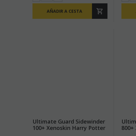
AÑADIR A CESTA
Ultimate Guard Sidewinder
Ultim
100+ Xenoskin Harry Potter
800+
- Harry Potter UGD011680
Viol