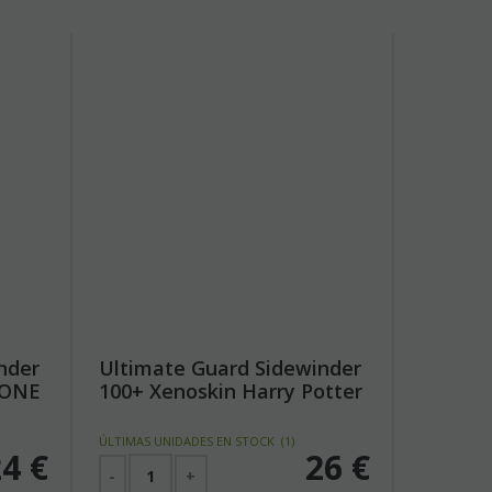
nder
Ultimate Guard Sidewinder
 ONE
100+ Xenoskin Harry Potter
- Hermione Granger
UGD011682
ÚLTIMAS UNIDADES EN STOCK
(
1
)
24
€
26
€
-
+