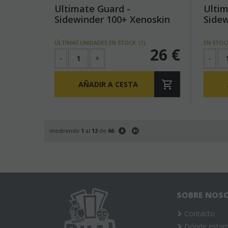
Ultimate Guard -
Ultim
Sidewinder 100+ Xenoskin
Sidew
Magic: The Gathering
Magic
"Secrets of Strixhaven" -
"Secr
ÚLTIMAS UNIDADES EN STOCK
(
1
)
EN STO
26
€
Armageddon
Veil 
-
+
-
AÑADIR A CESTA
mostrando
1
al
12
de
66
SOBRE NOS
Contacto
Dónde esta