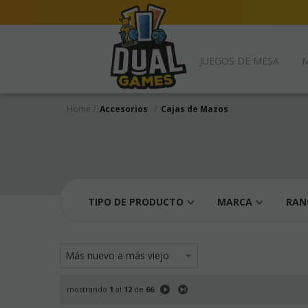
EVENTOS
JUEGOS DE MESA
M
Home
Accesorios
Cajas de Mazos
TIPO DE PRODUCTO
MARCA
RAN
mostrando
1
al
12
de
66