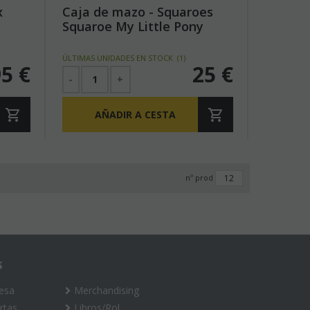
x
Caja de mazo - Squaroes
Squaroe My Little Pony
"Friendship is Magic"
MLP009 - Spike
ÚLTIMAS UNIDADES EN STOCK
(
1
)
95
€
25
€
-
+
AÑADIR A CESTA
nº prod
S
esa
Merchandising
rtas
Libros/Rol