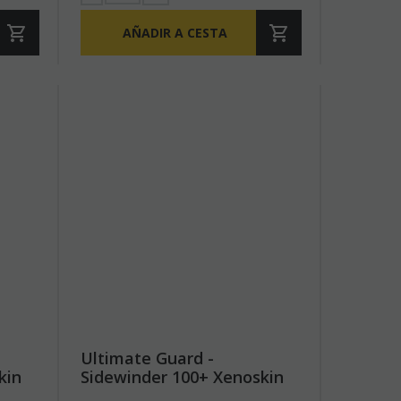
AÑADIR A CESTA
Ultimate Guard -
kin
Sidewinder 100+ Xenoskin
Magic: The Gathering