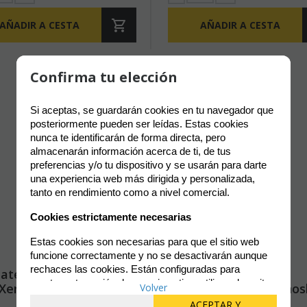
AÑADIR A CESTA
AÑADIR A CESTA
Política de gestión de Cookies
Confirma tu elección
Utilizamos cookies propias para el correcto
Si aceptas, se guardarán cookies en tu navegador que 
funcionamiento del sitio. Además, se utilizan otras de
posteriormente pueden ser leídas. Estas cookies 
terceros que analizan cómo se usan nuestros servicios
nunca te identificarán de forma directa, pero 
para mejorar la experiencia de usuario, divulgar ofertas
almacenarán información acerca de ti, de tus 
comerciales personalizadas o realizar análisis de sus
preferencias y/o tu dispositivo y se usarán para darte 
hábitos de navegación. Pulsa el botón para aceptarlas
una experiencia web más dirigida y personalizada, 
o “Configurar” para poder bloquearlas.
tanto en rendimiento como a nivel comercial.
Puedes revisar toda la información y retirar tu
consentimiento en cualquier momento desde nuestra
Cookies estrictamente necesarias
Política de Cookies.
Estas cookies son necesarias para que el sitio web 
funcione correctamente y no se desactivarán aunque 
rechaces las cookies. Están configuradas para 
ate Guard Arkhive
Ultimate Guard -
mantener tu sesión de usuario activa, utilizar el carrito 
 XenoSkin Monocolor
Sidewinder 100+ Xenos
Política de cookies
Volver
Configurar
de compra, rellenar formularios. Estas cookies no 
eta UGD011394
Magic: The Gathering
Continuar solo
ACEPTAR Y