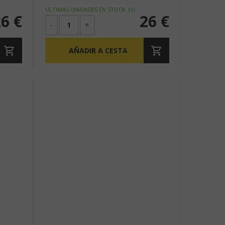
 -
"Secrets of Strixhaven" -
ÚLTIMAS UNIDADES EN STOCK
(
1
)
26
€
26
€
Force of Will
-
+
AÑADIR A CESTA