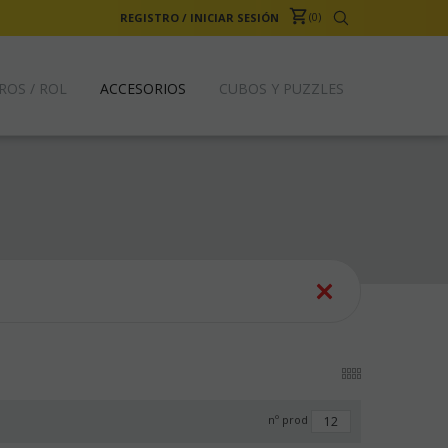
0
REGISTRO
/
INICIAR SESIÓN
ROS / ROL
ACCESORIOS
CUBOS Y PUZZLES
nº prod