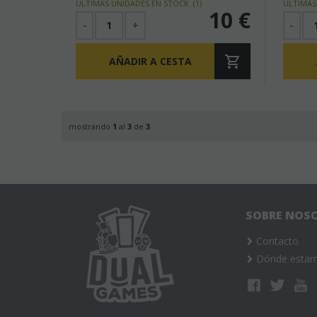
ÚLTIMAS UNIDADES EN STOCK
(
1
)
ÚLTIMAS
10
€
-
+
-
AÑADIR A CESTA
mostrando
1
al
3
de
3
SOBRE NOS
Contacto
Dónde esta