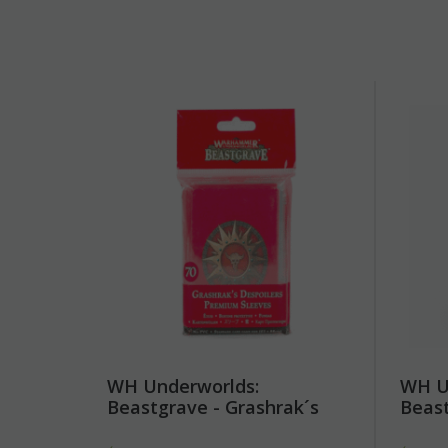
WH Underworlds:
WH U
Beastgrave - Grashrak´s
Beast
Despoilers Sleeves
Hunt