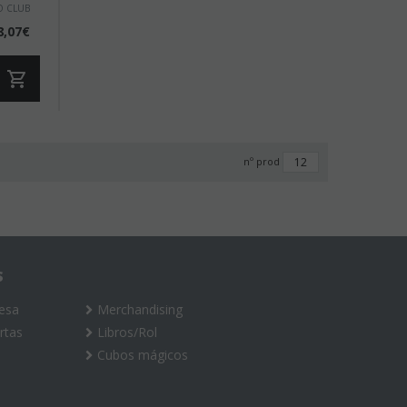
O CLUB
8,07€
nº prod
S
esa
Merchandising
rtas
Libros/Rol
Cubos mágicos