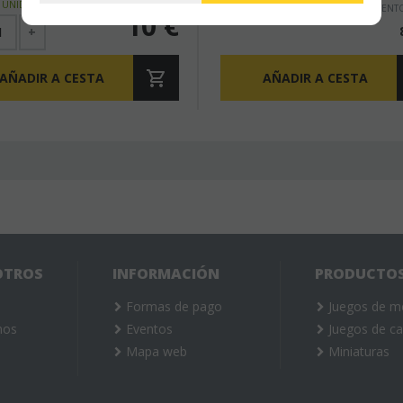
 UNIDADES EN STOCK
(
1
)
DESCUENT
10
€
+
AÑADIR A CESTA
AÑADIR A CESTA
OTROS
INFORMACIÓN
PRODUCTO
Formas de pago
Juegos de m
mos
Eventos
Juegos de ca
Mapa web
Miniaturas