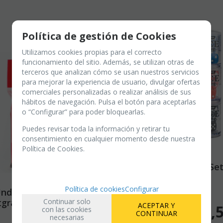
Política de gestión de Cookies
Utilizamos cookies propias para el correcto
funcionamiento del sitio. Además, se utilizan otras de
terceros que analizan cómo se usan nuestros servicios
para mejorar la experiencia de usuario, divulgar ofertas
comerciales personalizadas o realizar análisis de sus
hábitos de navegación. Pulsa el botón para aceptarlas
o “Configurar” para poder bloquearlas.
Puedes revisar toda la información y retirar tu
consentimiento en cualquier momento desde nuestra
Política de Cookies.
Citadel 12 mm Dice Se
Política de cookies
Configurar
nderworlds:
EN STOCK
(
2
)
grave - Skaeth´s Wild
Continuar solo
ACEPTAR Y
9,
con las cookies
 Sleeves
CONTINUAR
-
+
necesarias