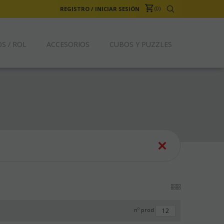
0
REGISTRO
/
INICIAR SESIÓN
S / ROL
ACCESORIOS
CUBOS Y PUZZLES
nº prod