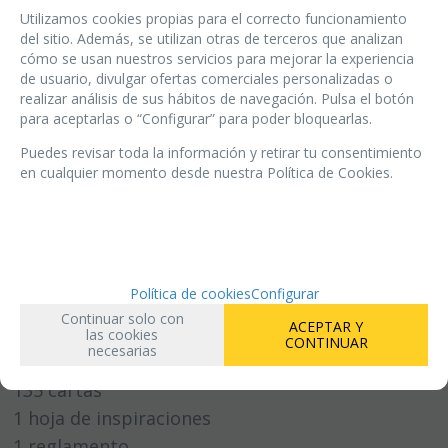
Utilizamos cookies propias para el correcto funcionamiento
trampas únicas.
del sitio. Además, se utilizan otras de terceros que analizan
cómo se usan nuestros servicios para mejorar la experiencia
de usuario, divulgar ofertas comerciales personalizadas o
Un juego de observación y rapidez para toda la
realizar análisis de sus hábitos de navegación. Pulsa el botón
familia, esta versión del juego de cartas Twin It
para aceptarlas o “Configurar” para poder bloquearlas.
es una edición dedicada a la cultura japonesa.
Puedes revisar toda la información y retirar tu consentimiento
Contiene una hoja de inspiración con las
en cualquier momento desde nuestra Política de Cookies.
magníficas ilustraciones de Naïade.
Además, dispone de 4 modos de juego
complementarios: competitivo, por equipos y
Política de cookies
Configurar
cooperativo.
Continuar solo con
ACEPTAR Y
las cookies
CONTINUAR
necesarias
CONTENIDO
135 cartas
1 hoja de inspiraciones
1 reglamento