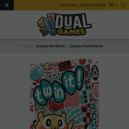
0
REGISTRO
/
INICIAR SESIÓN
Home
Juegos de Mesa
Juegos Familiares