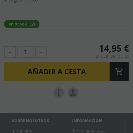
en stock
(
2
)
14,95
€
-
+
21.00%
IVA incluido
AÑADIR A CESTA
SOBRE NOSOTROS
INFORMACIÓN
Contacto
Formas de pago