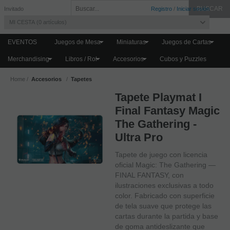
Invitado
Registro
/
Iniciar sesión
MI CESTA
0
artículos
EVENTOS
Juegos de Mesa
Miniaturas
Juegos de Cartas
Merchandising
Libros / Rol
Accesorios
Cubos y Puzzles
Home
Accesorios
Tapetes
Tapete Playmat I
Final Fantasy Magic
The Gathering -
Ultra Pro
Tapete de juego con licencia
oficial Magic: The Gathering —
FINAL FANTASY, con
ilustraciones exclusivas a todo
color. Fabricado con superficie
de tela suave que protege las
cartas durante la partida y base
de goma antideslizante que