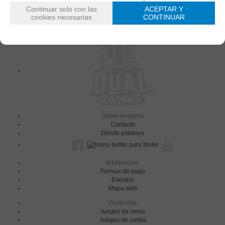
Recomendar
Solicitar más info
Continuar solo con las
ACEPTAR Y
cookies necesarias
CONTINUAR
Sobre nosotros
Contacto
Dónde estamos
Información
Formas de pago
Eventos
Mapa web
Productos
Juegos de mesa
Juegos de cartas