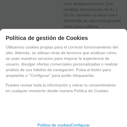
evita desplazamientos. Con
medidas aproximadas de 61 x
34 cm, también es ideal como
alfombrilla de ratón extragrande
para casa u oficina.
Política de gestión de Cookies
ÚLTIMAS UNIDADES EN STOCK
(
1
)
Utilizamos cookies propias para el correcto funcionamiento del
Entrega 24/48 h
sitio. Además, se utilizan otras de terceros que analizan cómo
35
€
se usan nuestros servicios para mejorar la experiencia de
usuario, divulgar ofertas comerciales personalizadas o realizar
21.00%
IVA incluido
análisis de sus hábitos de navegación. Pulsa el botón para
aceptarlas o “Configurar” para poder bloquearlas.
-
+
Puedes revisar toda la información y retirar tu consentimiento
unidades
en cualquier momento desde nuestra Política de Cookies.
AÑADIR A CESTA
Política de cookies
Configurar