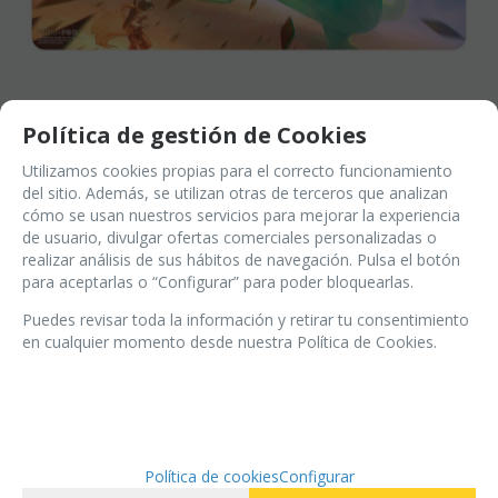
Política de gestión de Cookies
Utilizamos cookies propias para el correcto funcionamiento
del sitio. Además, se utilizan otras de terceros que analizan
cómo se usan nuestros servicios para mejorar la experiencia
TAPETE PLAYMAT F FINAL
de usuario, divulgar ofertas comerciales personalizadas o
FANTASY MAGIC THE GATHERING
realizar análisis de sus hábitos de navegación. Pulsa el botón
para aceptarlas o “Configurar” para poder bloquearlas.
- ULTRA PRO
Puedes revisar toda la información y retirar tu consentimiento
en cualquier momento desde nuestra Política de Cookies.
en stock
(
3
)
30
€
Política de cookies
Configurar
-
+