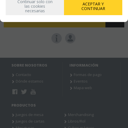
Continuar solo con
21.00%
IVA incluido
ACEPTAR Y
las cookies
CONTINUAR
necesarias
AÑADIR A CESTA
SOBRE NOSOTROS
INFORMACIÓN
Contacto
Formas de pago
Dónde estamos
Eventos
Mapa web
PRODUCTOS
Juegos de mesa
Merchandising
Juegos de cartas
Libros/Rol
Miniaturas
Cubos mágicos