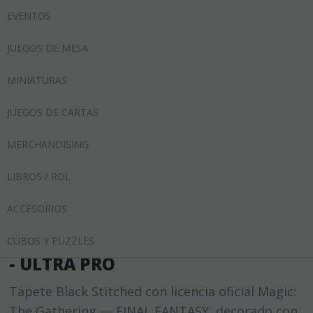
0
REGISTRO
/
INICIAR SESIÓN
EVENTOS
JUEGOS DE MESA
MINIATURAS
JUEGOS DE CARTAS
Home
Accesorios
Tapetes
MERCHANDISING
LIBROS / ROL
TAPETE BLACK STITCHED
ACCESORIOS
PLAYMAT PREMIUM X FINAL
FANTASY MAGIC THE GATHERING
CUBOS Y PUZZLES
- ULTRA PRO
Tapete Black Stitched con licencia oficial Magic:
The Gathering — FINAL FANTASY, decorado con