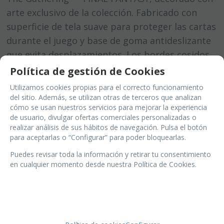
arte exclusivo de la colección. Fabricado con
superficie de tela suave para proteger las cartas
durante el juego y base de goma antideslizante
que evita desplazamientos. Los bordes cosidos
le aportan un acabado premium y mayor
Política de gestión de Cookies
resistencia al uso. Con unas dimensiones
Utilizamos cookies propias para el correcto funcionamiento
aproximadas de 61 x 34 cm, también es ideal
del sitio. Además, se utilizan otras de terceros que analizan
cómo se usan nuestros servicios para mejorar la experiencia
como alfombrilla de ratón extragrande para el
de usuario, divulgar ofertas comerciales personalizadas o
hogar o la oficina.
realizar análisis de sus hábitos de navegación. Pulsa el botón
para aceptarlas o “Configurar” para poder bloquearlas.
Puedes revisar toda la información y retirar tu consentimiento
en cualquier momento desde nuestra Política de Cookies.
últimas unidades en stock
(
1
)
30
€
21.00%
IVA incluido