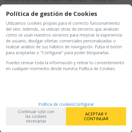
sobres tienen premio garantizado.
Política de gestión de Cookies
Utilizamos cookies propias para el correcto funcionamiento
¿QUÉ INCLUYE CADA SOBRE BOMBA SIN
del sitio. Además, se utilizan otras de terceros que analizan
EXCEPCIÓN?
cómo se usan nuestros servicios para mejorar la experiencia
de usuario, divulgar ofertas comerciales personalizadas o
realizar análisis de sus hábitos de navegación. Pulsa el botón
- 1x Carta suelta de Magic: The Gathering.
para aceptarlas o “Configurar” para poder bloquearlas.
- 1x Sobre cerrado de Magic: The Gathering.
Puedes revisar toda la información y retirar tu consentimiento
en cualquier momento desde nuestra Política de Cookies.
¡Y SORPRESAS EXTRA EN ALGUNOS SOBRES!
Si la suerte está de tu lado, tu sobre puede
incluir regalos adicionales que te van a volar la
cabeza:
Política de cookies
Configurar
Continuar solo con
ACEPTAR Y
- Tapetes exclusivos del 15 Aniversario.
las cookies
CONTINUAR
necesarias
- Vales de descuento directo para tus próximas
compras.