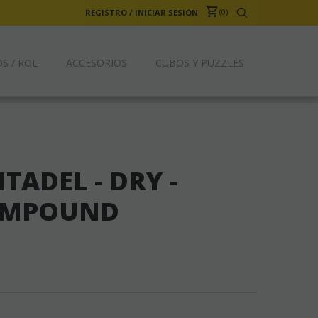
0
REGISTRO
/
INICIAR SESIÓN
S / ROL
ACCESORIOS
CUBOS Y PUZZLES
TADEL - DRY -
OMPOUND