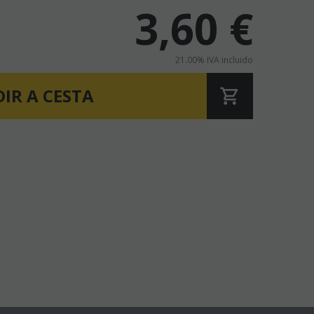
3,60
€
21.00%
IVA incluido
IR A CESTA