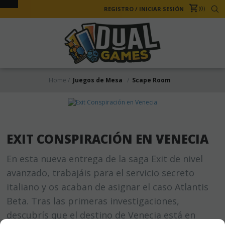
0
REGISTRO
/
INICIAR SESIÓN
Home
Juegos de Mesa
Scape Room
EXIT CONSPIRACIÓN EN VENECIA
En esta nueva entrega de la saga Exit de nivel
avanzado, trabajáis para el servicio secreto
italiano y os acaban de asignar el caso Atlantis
Beta. Tras las primeras investigaciones,
descubrís que el destino de Venecia está en