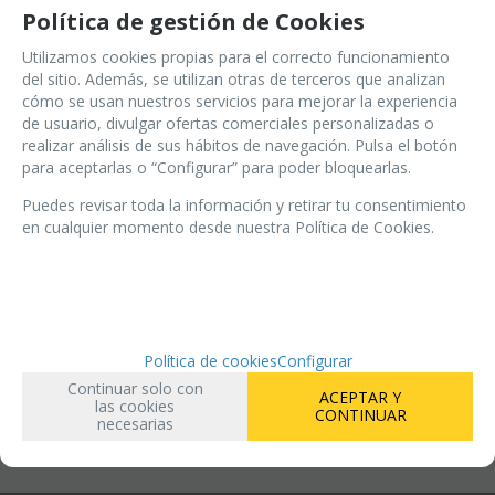
vuestras manos: ¿conseguiréis detener el
Política de gestión de Cookies
complot que pretende destruir la ciudad de los
Utilizamos cookies propias para el correcto funcionamiento
canales?
del sitio. Además, se utilizan otras de terceros que analizan
cómo se usan nuestros servicios para mejorar la experiencia
de usuario, divulgar ofertas comerciales personalizadas o
realizar análisis de sus hábitos de navegación. Pulsa el botón
últimas unidades en stock
(
1
)
para aceptarlas o “Configurar” para poder bloquearlas.
Puedes revisar toda la información y retirar tu consentimiento
en cualquier momento desde nuestra Política de Cookies.
15,95
€
-
+
21.00%
IVA incluido
AÑADIR A CESTA
Política de cookies
Configurar
Continuar solo con
ACEPTAR Y
las cookies
CONTINUAR
necesarias