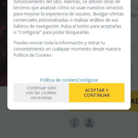
funcionamiento del sitio. Además, se utilizan otras de
serán tripulantes sanos. 
terceros que analizan cómo se usan nuestros servicios
para mejorar la experiencia de usuario, divulgar ofertas
secretas de tus compañe
comerciales personalizadas o realizar análisis de sus
hábitos de navegación. Pulsa el botón para aceptarlas
o “Configurar” para poder bloquearlas.
en stock
(
6
)
Puedes revisar toda la información y retirar tu
consentimiento en cualquier momento desde nuestra
Política de Cookies.
-
+
Política de cookies
Configurar
Continuar solo
ACEPTAR Y
con las cookies
CONTINUAR
necesarias
AÑAD