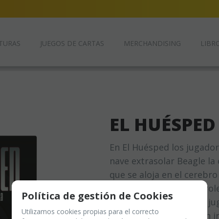
TURAS
JUEGOS DE CARTAS
MERCHANDISING
LIBRO
EL HUÉSPED
En El Huésped los jugador
nave extrasolar Beagle la
que se aloja en el cerebr
voluntad. Un juego de role
Política de gestión de Cookies
cada votación. Algunos ju
Utilizamos cookies propias para el correcto
infectados que intentan in