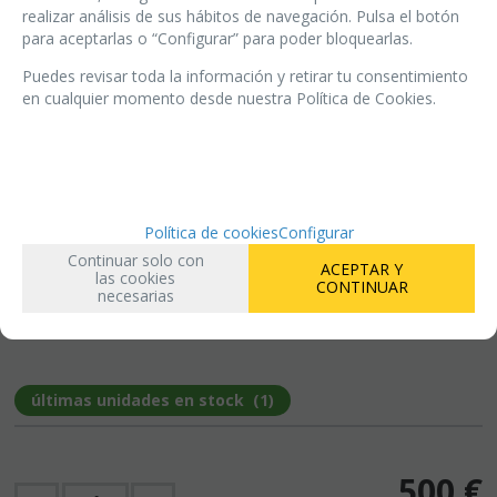
realizar análisis de sus hábitos de navegación. Pulsa el botón
o raras míticas, foil tradicionales y una tierra
para aceptarlas o “Configurar” para poder bloquearlas.
básica con arte completo. Esta caja contiene 12
Puedes revisar toda la información y retirar tu consentimiento
sobres de coleccionista. Cada sobre contiene 15
en cualquier momento desde nuestra Política de Cookies.
cartas de Magic: The Gathering, con una
combinación de 5 cartas raras o de una rareza
superior, 4 poco comunes, 5 comunes y 1 carta
de tierra con arte completo. Cada sobre
Política de cookies
Configurar
contiene un total de entre 12 y 14 cartas foil
Continuar solo con
ACEPTAR Y
tradicionales. Hay una carta de estrella principal
las cookies
CONTINUAR
necesarias
en menos del 1 % de los sobres.
últimas unidades en stock
(
1
)
500
€