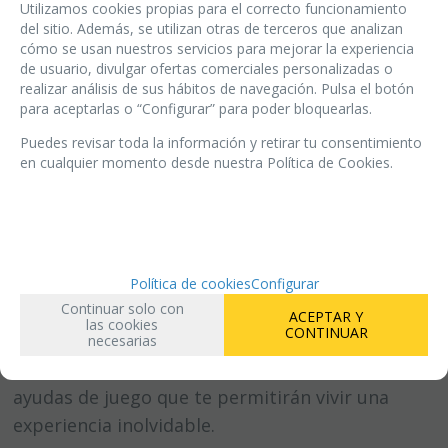
deberán hacer lo posible por detener una fuerza
Utilizamos cookies propias para el correcto funcionamiento
del sitio. Además, se utilizan otras de terceros que analizan
maligna que se alimenta del pánico de los
cómo se usan nuestros servicios para mejorar la experiencia
ciudadanos, pero no disponen de mucho tiempo
de usuario, divulgar ofertas comerciales personalizadas o
antes de que el auténtico horror sea conjurado
realizar análisis de sus hábitos de navegación. Pulsa el botón
para aceptarlas o “Configurar” para poder bloquearlas.
desde otro mundo ajeno al suyo.
Puedes revisar toda la información y retirar tu consentimiento
en cualquier momento desde nuestra Política de Cookies.
Hasta cinco jugadores y un Director de Juego
pueden arriesgarlo todo para salvar Arkham y el
resto del mundo. Tanto si eres un veterano de
los juegos de rol como si nunca antes has
participado en un juego de narración
Política de cookies
Configurar
Continuar solo con
compartida, esta caja de inicio es el medio ideal
ACEPTAR Y
las cookies
CONTINUAR
para explorar la ambientación de Arkham
necesarias
Horror, y viene repleta de componentes y
ayudas de juego que te permitirán vivir una
experiencia inolvidable.